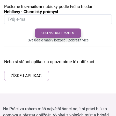
Pošleme ti
e-mailem
nabídky podle tvého hledání:
Nebílovy · Chemický průmysl
CHCI NABÍDKY E-MAILEM
Své údaje máš v bezpečí.
Zobrazit více
Nebo si stáhni aplikaci a upozorníme tě notifikací
ZÍSKEJ APLIKACI
Na Práci za rohem máš největší šanci najít si práci blízko
domova a přestat dojíždět. Vybírej z volných míst a brigád