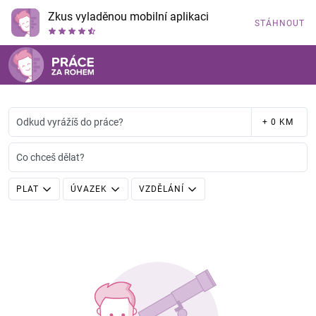
Zkus vyladěnou mobilní aplikaci
STÁHNOUT
Odkud vyrážíš do práce?
+ 0 KM
Co chceš dělat?
PLAT
ÚVAZEK
VZDĚLÁNÍ