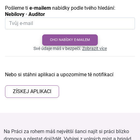
Pošleme ti
e-mailem
nabídky podle tvého hledání:
Nebílovy · Auditor
CHCI NABÍDKY E-MAILEM
Své údaje máš v bezpečí.
Zobrazit více
Nebo si stáhni aplikaci a upozorníme tě notifikací
ZÍSKEJ APLIKACI
Na Práci za rohem máš největší šanci najít si práci blízko
domova a přestat dojíždět. Vybírej z volných míst a brigád