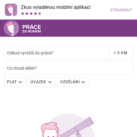
Zkus vyladěnou mobilní aplikaci
STÁHNOUT
Odkud vyrážíš do práce?
+ 0 KM
Co chceš dělat?
PLAT
ÚVAZEK
VZDĚLÁNÍ