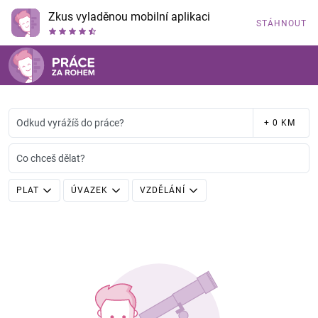
Zkus vyladěnou mobilní aplikaci
STÁHNOUT
Odkud vyrážíš do práce?
+ 0 KM
Co chceš dělat?
PLAT
ÚVAZEK
VZDĚLÁNÍ