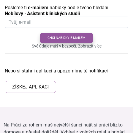
Pošleme ti
e-mailem
nabídky podle tvého hledání:
Nebílovy · Asistent klinických studií
CHCI NABÍDKY E-MAILEM
Své údaje máš v bezpečí.
Zobrazit více
Nebo si stáhni aplikaci a upozorníme tě notifikací
ZÍSKEJ APLIKACI
Na Práci za rohem máš největší šanci najít si práci blízko
domova a přestat dojíždět. Vybírej z volných míst a brigád