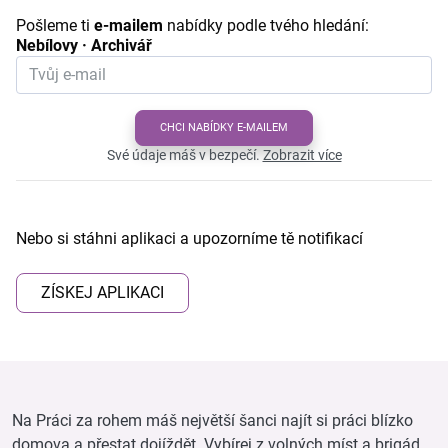
Pošleme ti
e-mailem
nabídky podle tvého hledání:
Nebílovy · Archivář
CHCI NABÍDKY E-MAILEM
Své údaje máš v bezpečí.
Zobrazit více
Nebo si stáhni aplikaci a upozorníme tě notifikací
ZÍSKEJ APLIKACI
Na Práci za rohem máš největší šanci najít si práci blízko
domova a přestat dojíždět. Vybírej z volných míst a brigád