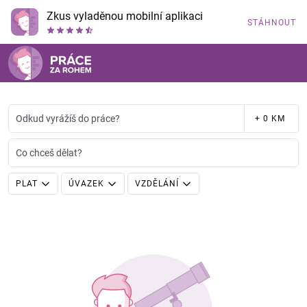
Zkus vyladěnou mobilní aplikaci
STÁHNOUT
Odkud vyrážíš do práce?
+ 0 KM
Co chceš dělat?
PLAT
ÚVAZEK
VZDĚLÁNÍ