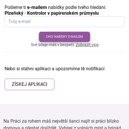
Pošleme ti
e-mailem
nabídky podle tvého hledání:
Plzeňský · Kontrolor v papírenském průmyslu
CHCI NABÍDKY E-MAILEM
Své údaje máš v bezpečí.
Zobrazit více
Nebo si stáhni aplikaci a upozorníme tě notifikací
ZÍSKEJ APLIKACI
Na Práci za rohem máš největší šanci najít si práci blízko
domova a přestat dojíždět. Vybírej z volných míst a brigád