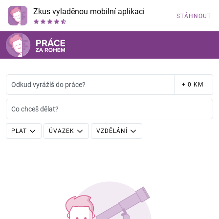
Zkus vyladěnou mobilní aplikaci
STÁHNOUT
Odkud vyrážíš do práce?
+ 0 KM
Co chceš dělat?
PLAT
ÚVAZEK
VZDĚLÁNÍ