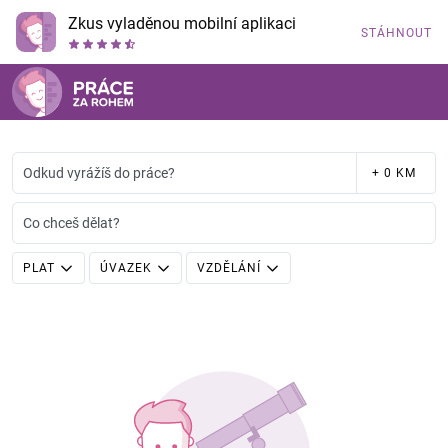
Zkus vyladěnou mobilní aplikaci
STÁHNOUT
Odkud vyrážíš do práce?
+ 0 KM
Co chceš dělat?
PLAT
ÚVAZEK
VZDĚLÁNÍ