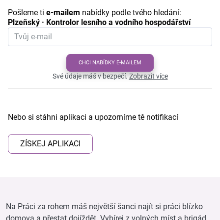
Pošleme ti
e-mailem
nabídky podle tvého hledání:
Plzeňský · Kontrolor lesního a vodního hospodářství
CHCI NABÍDKY E-MAILEM
Své údaje máš v bezpečí.
Zobrazit více
Nebo si stáhni aplikaci a upozorníme tě notifikací
ZÍSKEJ APLIKACI
Na Práci za rohem máš největší šanci najít si práci blízko
domova a přestat dojíždět. Vybírej z volných míst a brigád