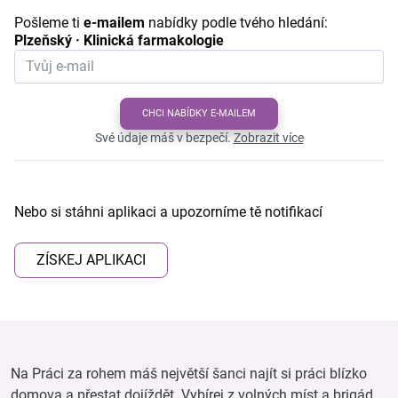
Pošleme ti
e-mailem
nabídky podle tvého hledání:
Plzeňský · Klinická farmakologie
CHCI NABÍDKY E-MAILEM
Své údaje máš v bezpečí.
Zobrazit více
Nebo si stáhni aplikaci a upozorníme tě notifikací
ZÍSKEJ APLIKACI
Na Práci za rohem máš největší šanci najít si práci blízko
domova a přestat dojíždět. Vybírej z volných míst a brigád