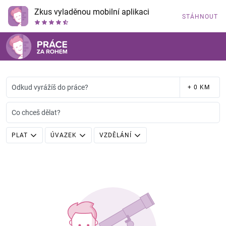
Zkus vyladěnou mobilní aplikaci
STÁHNOUT
Odkud vyrážíš do práce?
+ 0 KM
Co chceš dělat?
PLAT
ÚVAZEK
VZDĚLÁNÍ