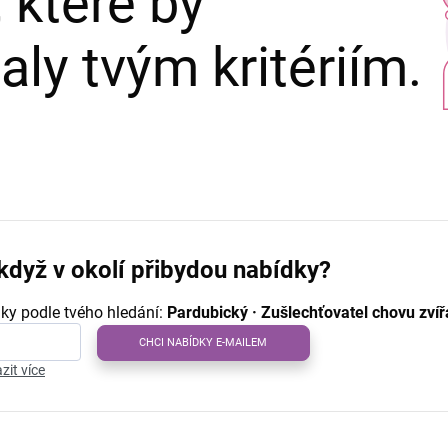
 které by
ly tvým kritériím.
když v okolí přibydou nabídky?
ky podle tvého hledání:
Pardubický · Zušlechťovatel chovu zvíř
CHCI NABÍDKY E-MAILEM
zit více