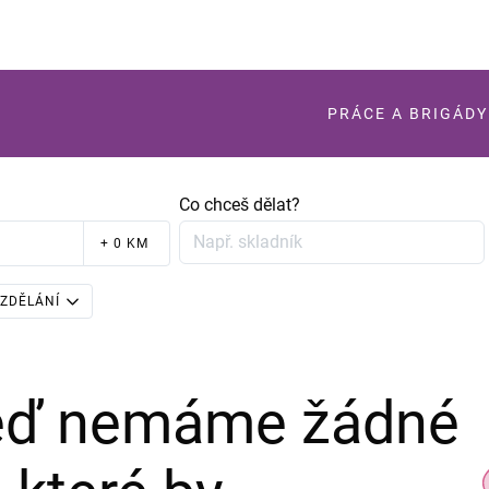
PRÁCE A BRIGÁDY
Co chceš dělat?
+ 0 KM
ZDĚLÁNÍ
teď nemáme žádné