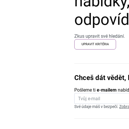
nabídky,
odpovída
Zkus upravit své hledání.
UPRAVIT KRITÉRIA
Chceš dát vědět, 
Pošleme ti
e-mailem
nabíd
Své údaje máš v bezpečí.
Zobra