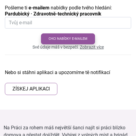
Pošleme ti
e-mailem
nabídky podle tvého hledání:
Pardubický · Zdravotně-technický pracovník
CHCI NABÍDKY E-MAILEM
Své údaje máš v bezpečí.
Zobrazit více
Nebo si stáhni aplikaci a upozorníme tě notifikací
ZÍSKEJ APLIKACI
Na Práci za rohem máš největší šanci najít si práci blízko
domova a přestat dojíždět. Vybírej z volných míst a brigád