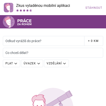
Zkus vyladěnou mobilní aplikaci
STÁHNOUT
Odkud vyrážíš do práce?
+ 0 KM
Co chceš dělat?
PLAT
ÚVAZEK
VZDĚLÁNÍ