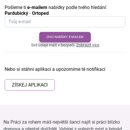
Pošleme ti
e-mailem
nabídky podle tvého hledání:
Pardubický · Ortoped
CHCI NABÍDKY E-MAILEM
Své údaje máš v bezpečí.
Zobrazit více
Nebo si stáhni aplikaci a upozorníme tě notifikací
ZÍSKEJ APLIKACI
Na Práci za rohem máš největší šanci najít si práci blízko
domova a přestat dojíždět. Vybírej z volných míst a brigád