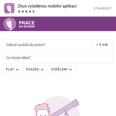
Zkus vyladěnou mobilní aplikaci
STÁHNOUT
Odkud vyrážíš do práce?
+ 0 KM
Co chceš dělat?
PLAT
ÚVAZEK
VZDĚLÁNÍ