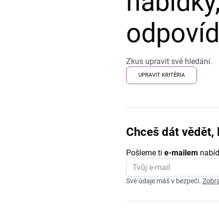
nabídky,
odpovída
Zkus upravit své hledání.
UPRAVIT KRITÉRIA
Chceš dát vědět, 
Pošleme ti
e-mailem
nabíd
Své údaje máš v bezpečí.
Zobra