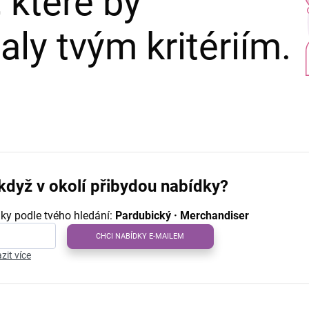
 které by
ly tvým kritériím.
když v okolí přibydou nabídky?
ky podle tvého hledání:
Pardubický · Merchandiser
CHCI NABÍDKY E-MAILEM
zit více