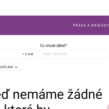
PRÁCE A BRIGÁDY
Co chceš dělat?
+ 0 KM
ZDĚLÁNÍ
teď nemáme žádné