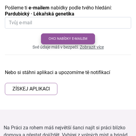
Pošleme ti
e-mailem
nabídky podle tvého hledání:
Pardubický · Lékařská genetika
CHCI NABÍDKY E-MAILEM
Své údaje máš v bezpečí.
Zobrazit více
Nebo si stáhni aplikaci a upozorníme tě notifikací
ZÍSKEJ APLIKACI
Na Práci za rohem máš největší šanci najít si práci blízko
domova a přestat dojíždět. Vybírej z volných míst a brigád