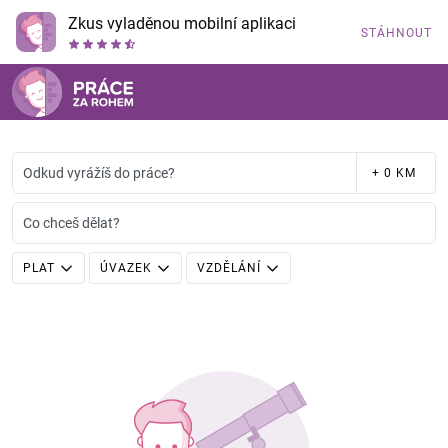
Zkus vyladěnou mobilní aplikaci
STÁHNOUT
Odkud vyrážíš do práce?
+ 0 KM
Co chceš dělat?
PLAT
ÚVAZEK
VZDĚLÁNÍ