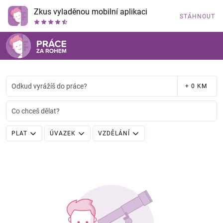
Zkus vyladěnou mobilní aplikaci
STÁHNOUT
Odkud vyrážíš do práce?
+ 0 KM
Co chceš dělat?
PLAT
ÚVAZEK
VZDĚLÁNÍ