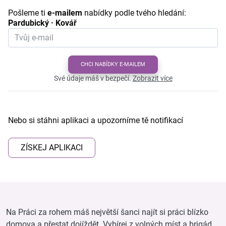
Pošleme ti
e-mailem
nabídky podle tvého hledání:
Pardubický · Kovář
CHCI NABÍDKY E-MAILEM
Své údaje máš v bezpečí.
Zobrazit více
Nebo si stáhni aplikaci a upozorníme tě notifikací
ZÍSKEJ APLIKACI
Na Práci za rohem máš největší šanci najít si práci blízko
domova a přestat dojíždět. Vybírej z volných míst a brigád