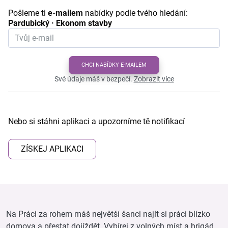
Pošleme ti
e-mailem
nabídky podle tvého hledání:
Pardubický · Ekonom stavby
CHCI NABÍDKY E-MAILEM
Své údaje máš v bezpečí.
Zobrazit více
Nebo si stáhni aplikaci a upozorníme tě notifikací
ZÍSKEJ APLIKACI
Na Práci za rohem máš největší šanci najít si práci blízko
domova a přestat dojíždět. Vybírej z volných míst a brigád