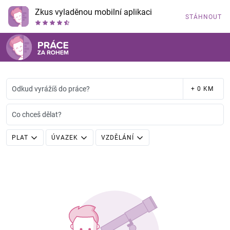
Zkus vyladěnou mobilní aplikaci
STÁHNOUT
Odkud vyrážíš do práce?
+ 0 KM
Co chceš dělat?
PLAT
ÚVAZEK
VZDĚLÁNÍ