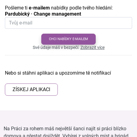
Pošleme ti
e-mailem
nabídky podle tvého hledání:
Pardubický · Change management
CHCI NABÍDKY E-MAILEM
Své údaje máš v bezpečí.
Zobrazit více
Nebo si stáhni aplikaci a upozorníme tě notifikací
ZÍSKEJ APLIKACI
Na Práci za rohem máš největší šanci najít si práci blízko
domova a přestat dojíždět. Vybírej z volných míst a brigád