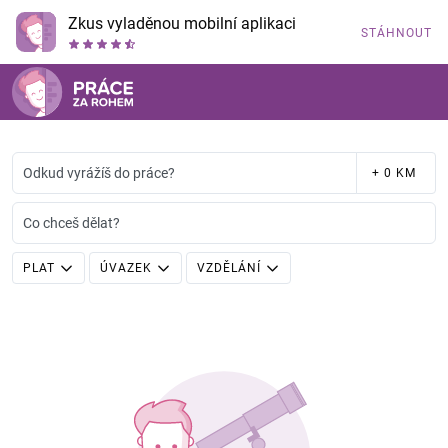
Zkus vyladěnou mobilní aplikaci
STÁHNOUT
Odkud vyrážíš do práce?
+ 0 KM
Co chceš dělat?
PLAT
ÚVAZEK
VZDĚLÁNÍ