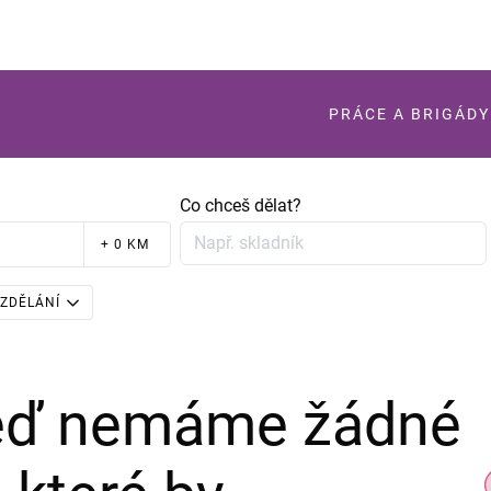
PRÁCE A BRIGÁDY
Co chceš dělat?
+ 0 KM
ZDĚLÁNÍ
teď nemáme žádné