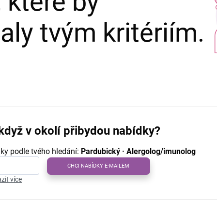
 které by
ly tvým kritériím.
když v okolí přibydou nabídky?
ky podle tvého hledání:
Pardubický · Alergolog/imunolog
CHCI NABÍDKY E-MAILEM
zit více