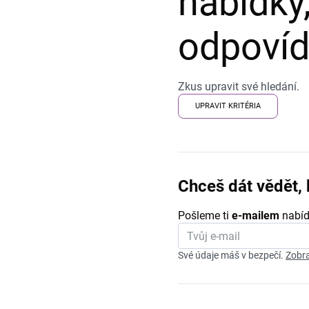
nabídky,
odpovída
Zkus upravit své hledání.
UPRAVIT KRITÉRIA
Chceš dát vědět, 
Pošleme ti
e-mailem
nabíd
Své údaje máš v bezpečí.
Zobra