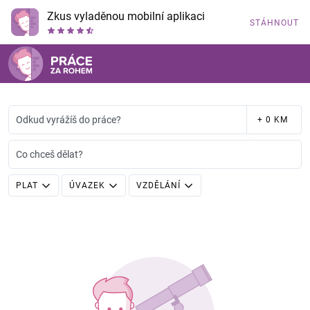
Zkus vyladěnou mobilní aplikaci
STÁHNOUT
Odkud vyrážíš do práce?
+ 0 KM
Co chceš dělat?
PLAT
ÚVAZEK
VZDĚLÁNÍ