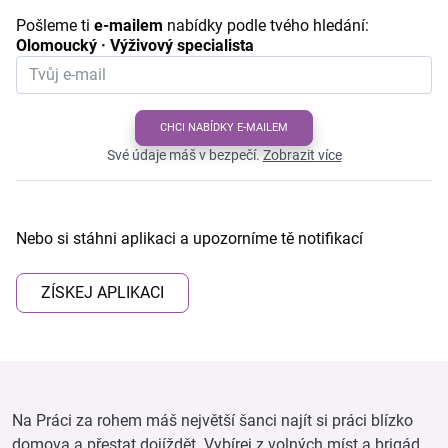
Pošleme ti
e-mailem
nabídky podle tvého hledání:
Olomoucký · Výživový specialista
CHCI NABÍDKY E-MAILEM
Své údaje máš v bezpečí.
Zobrazit více
Nebo si stáhni aplikaci a upozorníme tě notifikací
ZÍSKEJ APLIKACI
Na Práci za rohem máš největší šanci najít si práci blízko
domova a přestat dojíždět. Vybírej z volných míst a brigád