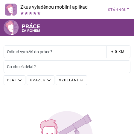
Zkus vyladěnou mobilní aplikaci
STÁHNOUT
Odkud vyrážíš do práce?
+ 0 KM
Co chceš dělat?
PLAT
ÚVAZEK
VZDĚLÁNÍ