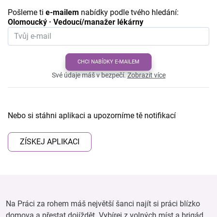
Pošleme ti
e-mailem
nabídky podle tvého hledání:
Olomoucký · Vedoucí/manažer lékárny
CHCI NABÍDKY E-MAILEM
Své údaje máš v bezpečí.
Zobrazit více
Nebo si stáhni aplikaci a upozorníme tě notifikací
ZÍSKEJ APLIKACI
Na Práci za rohem máš největší šanci najít si práci blízko
domova a přestat dojíždět. Vybírej z volných míst a brigád