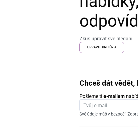
nabídky,
odpovída
Zkus upravit své hledání.
UPRAVIT KRITÉRIA
Chceš dát vědět, 
Pošleme ti
e-mailem
nabíd
Své údaje máš v bezpečí.
Zobra