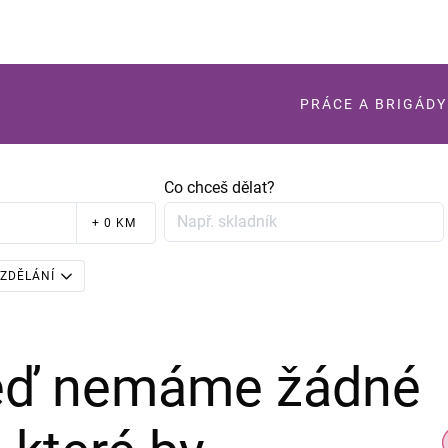
PRÁCE A BRIGÁDY
Co chceš dělat?
+ 0 KM
ZDĚLÁNÍ
teď nemáme žádné