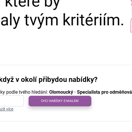
 které by
ly tvým kritériím.
když v okolí přibydou nabídky?
ky podle tvého hledání:
Olomoucký · Specialista pro odměňován
CHCI NABÍDKY E-MAILEM
zit více