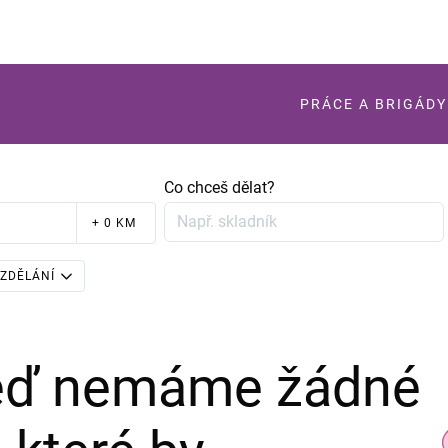
PRÁCE A BRIGÁDY
Co chceš dělat?
+ 0 KM
ZDĚLÁNÍ
teď nemáme žádné