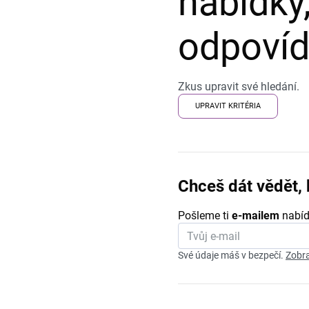
nabídky,
odpovída
Zkus upravit své hledání.
UPRAVIT KRITÉRIA
Chceš dát vědět, 
Pošleme ti
e-mailem
nabíd
Své údaje máš v bezpečí.
Zobra