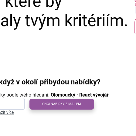
 které by
ly tvým kritériím.
když v okolí přibydou nabídky?
ky podle tvého hledání:
Olomoucký · React vývojář
CHCI NABÍDKY E-MAILEM
zit více