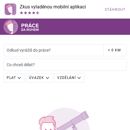
Zkus vyladěnou mobilní aplikaci
STÁHNOUT
Odkud vyrážíš do práce?
+ 0 KM
Co chceš dělat?
PLAT
ÚVAZEK
VZDĚLÁNÍ