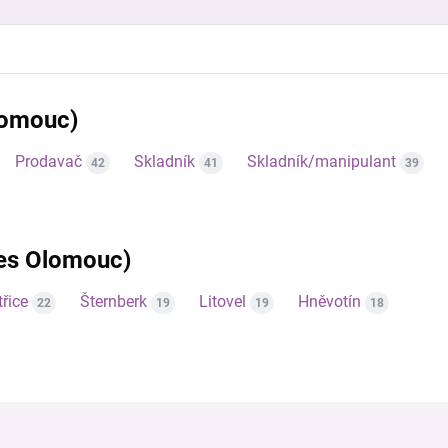
lomouc)
Prodavač
Skladník
Skladník/manipulant
42
41
39
kres Olomouc)
řice
Šternberk
Litovel
Hněvotín
22
19
19
18