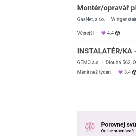
Montér/opravář p
GasNet, s.r.o.
·
Wittgenste
Včerejší
·
4.4
INSTALATÉR/KA
GEMO a.s.
·
Dlouhá 562, 
Méně než týden
·
3.4
Porovnej svůj
Online srovnávač