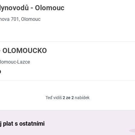
lynovodů - Olomouc
inova 701, Olomouc
 - OLOMOUCKO
Olomouc-Lazce
Teď vidíš
2 ze 2
nabídek
 plat s ostatními