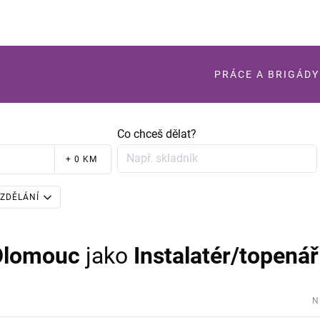
PRÁCE A BRIGÁDY
Co chceš dělat?
+ 0 KM
ZDĚLÁNÍ
Olomouc
jako
Instalatér/topenář
N