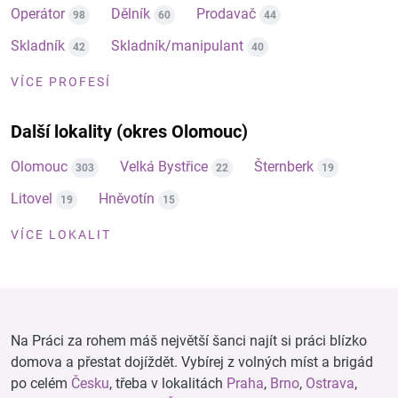
Operátor
Dělník
Prodavač
98
60
44
Skladník
Skladník/manipulant
42
40
VÍCE PROFESÍ
Další lokality (okres Olomouc)
Olomouc
Velká Bystřice
Šternberk
303
22
19
Litovel
Hněvotín
19
15
VÍCE LOKALIT
Na Práci za rohem máš největší šanci najít si práci blízko
domova a přestat dojíždět. Vybírej z volných míst a brigád
po celém
Česku
, třeba v lokalitách
Praha
,
Brno
,
Ostrava
,