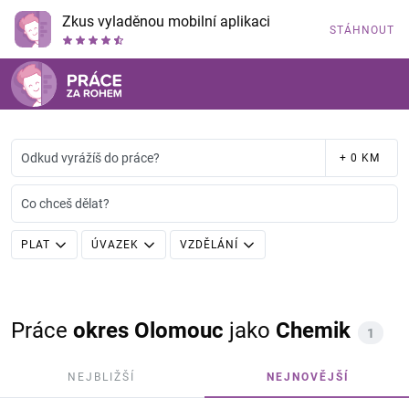
Zkus vyladěnou mobilní aplikaci
STÁHNOUT
Odkud vyrážíš do práce?
+ 0 KM
Co chceš dělat?
PLAT
ÚVAZEK
VZDĚLÁNÍ
Práce
okres Olomouc
jako
Chemik
1
NEJBLIŽŠÍ
NEJNOVĚJŠÍ