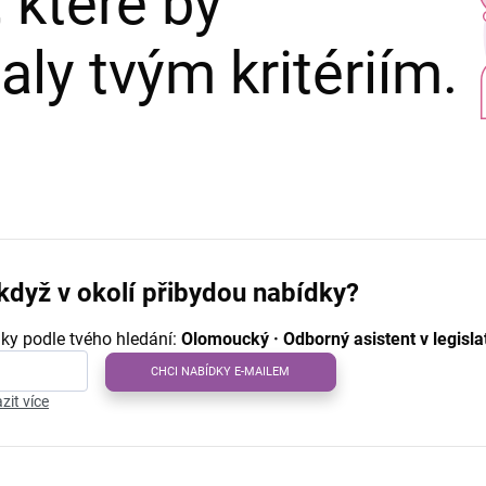
 které by
ly tvým kritériím.
když v okolí přibydou nabídky?
ky podle tvého hledání:
Olomoucký · Odborný asistent v legisla
CHCI NABÍDKY E-MAILEM
zit více