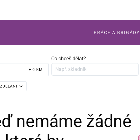
PRÁCE A BRIGÁDY
Co chceš dělat?
+ 0 KM
ZDĚLÁNÍ
teď nemáme žádné