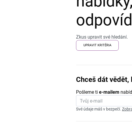
nabídky,
odpovída
Zkus upravit své hledání.
UPRAVIT KRITÉRIA
Chceš dát vědět, 
Pošleme ti
e-mailem
nabíd
Své údaje máš v bezpečí.
Zobra