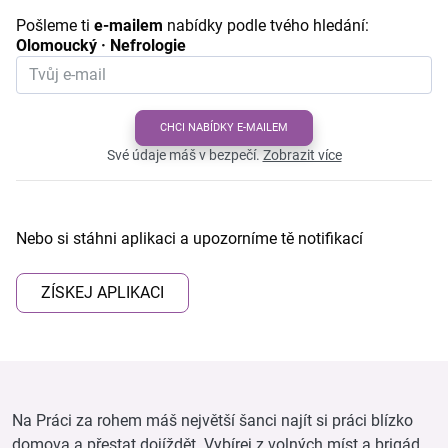
Pošleme ti
e-mailem
nabídky podle tvého hledání:
Olomoucký · Nefrologie
CHCI NABÍDKY E-MAILEM
Své údaje máš v bezpečí.
Zobrazit více
Nebo si stáhni aplikaci a upozorníme tě notifikací
ZÍSKEJ APLIKACI
Na Práci za rohem máš největší šanci najít si práci blízko
domova a přestat dojíždět. Vybírej z volných míst a brigád