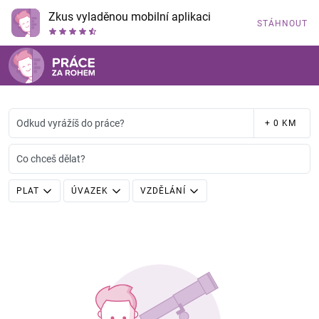
Zkus vyladěnou mobilní aplikaci
STÁHNOUT
Odkud vyrážíš do práce?
+ 0 KM
Co chceš dělat?
PLAT
ÚVAZEK
VZDĚLÁNÍ