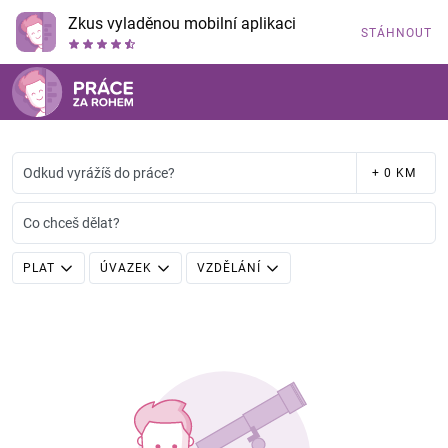
Zkus vyladěnou mobilní aplikaci
STÁHNOUT
Odkud vyrážíš do práce?
+ 0 KM
Co chceš dělat?
PLAT
ÚVAZEK
VZDĚLÁNÍ