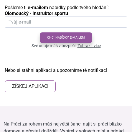
Pošleme ti
e-mailem
nabídky podle tvého hledání:
Olomoucký · Instruktor sportu
CHCI NABÍDKY E-MAILEM
Své údaje máš v bezpečí.
Zobrazit více
Nebo si stáhni aplikaci a upozorníme tě notifikací
ZÍSKEJ APLIKACI
Na Práci za rohem máš největší šanci najít si práci blízko
domova a přestat dojíždět. Vybírej z volných míst a brigád