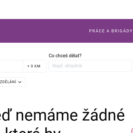
PRÁCE A BRIGÁDY
Co chceš dělat?
+ 0 KM
ZDĚLÁNÍ
teď nemáme žádné