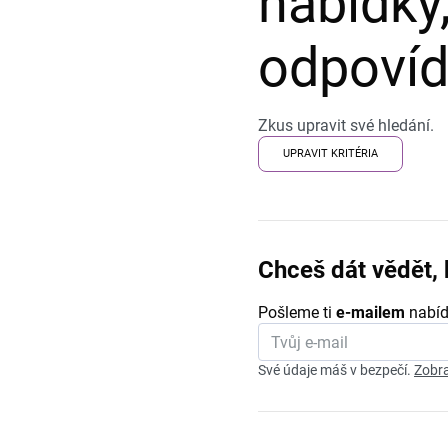
nabídky,
odpovída
Zkus upravit své hledání.
UPRAVIT KRITÉRIA
Chceš dát vědět, 
Pošleme ti
e-mailem
nabíd
Své údaje máš v bezpečí.
Zobra