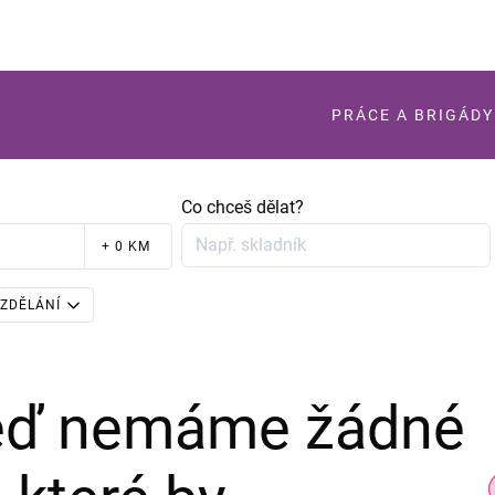
PRÁCE A BRIGÁDY
Co chceš dělat?
+ 0 KM
ZDĚLÁNÍ
teď nemáme žádné