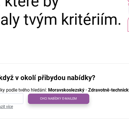
 které by
ly tvým kritériím.
když v okolí přibydou nabídky?
ky podle tvého hledání:
Moravskoslezský · Zdravotně-technick
CHCI NABÍDKY E-MAILEM
zit více