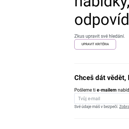
nabídky,
odpovída
Zkus upravit své hledání.
UPRAVIT KRITÉRIA
Chceš dát vědět, 
Pošleme ti
e-mailem
nabíd
Své údaje máš v bezpečí.
Zobra