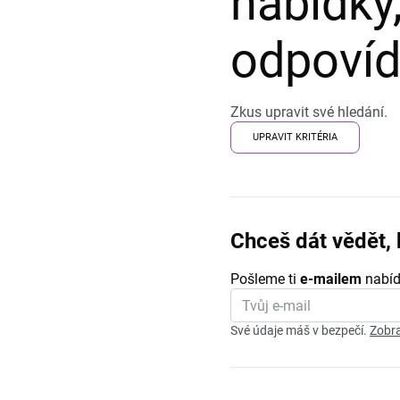
nabídky,
odpovída
Zkus upravit své hledání.
UPRAVIT KRITÉRIA
Chceš dát vědět, 
Pošleme ti
e-mailem
nabíd
Své údaje máš v bezpečí.
Zobra