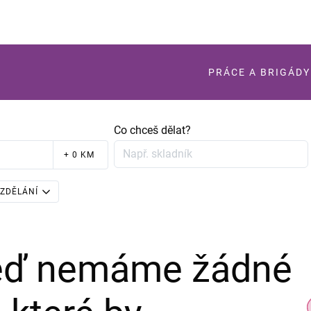
PRÁCE A BRIGÁDY
Co chceš dělat?
+ 0 KM
ZDĚLÁNÍ
teď nemáme žádné