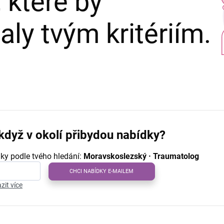
 které by
ly tvým kritériím.
když v okolí přibydou nabídky?
ky podle tvého hledání:
Moravskoslezský · Traumatolog
CHCI NABÍDKY E-MAILEM
zit více