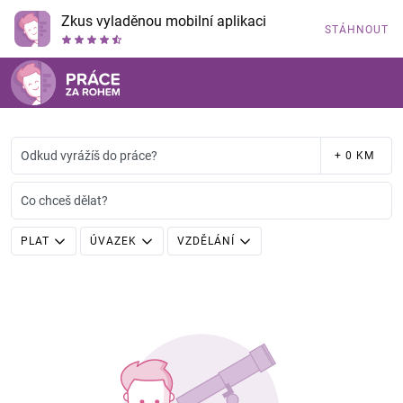
Zkus vyladěnou mobilní aplikaci
STÁHNOUT
Odkud vyrážíš do práce?
+ 0 KM
Co chceš dělat?
PLAT
ÚVAZEK
VZDĚLÁNÍ