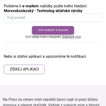
Pošleme ti
e-mailem
nabídky podle tvého hledání:
Moravskoslezský · Technolog sklářské výroby
CHCI NABÍDKY E-MAILEM
Své údaje máš v bezpečí.
Zobrazit více
Nebo si stáhni aplikaci a upozorníme tě notifikací
ZÍSKEJ APLIKACI
Na Práci za rohem máš největší šanci najít si práci blízko
domova a přestat dojíždět. Vybírej z volných míst a brigád