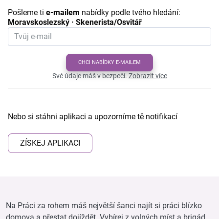
Pošleme ti
e-mailem
nabídky podle tvého hledání:
Moravskoslezský · Skenerista/Osvitář
CHCI NABÍDKY E-MAILEM
Své údaje máš v bezpečí.
Zobrazit více
Nebo si stáhni aplikaci a upozorníme tě notifikací
ZÍSKEJ APLIKACI
Na Práci za rohem máš největší šanci najít si práci blízko
domova a přestat dojíždět. Vybírej z volných míst a brigád