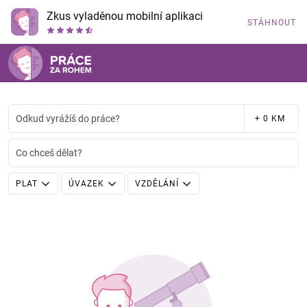
Zkus vyladěnou mobilní aplikaci
STÁHNOUT
Odkud vyrážíš do práce?
+ 0 KM
Co chceš dělat?
PLAT
ÚVAZEK
VZDĚLÁNÍ