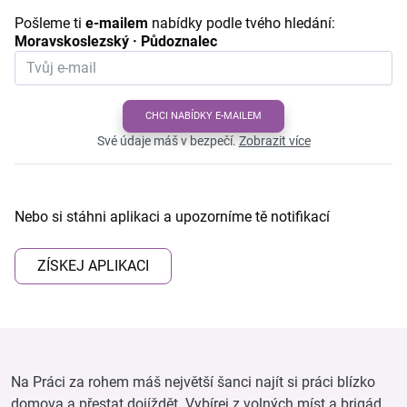
Pošleme ti
e-mailem
nabídky podle tvého hledání:
Moravskoslezský · Půdoznalec
CHCI NABÍDKY E-MAILEM
Své údaje máš v bezpečí.
Zobrazit více
Nebo si stáhni aplikaci a upozorníme tě notifikací
ZÍSKEJ APLIKACI
Na Práci za rohem máš největší šanci najít si práci blízko
domova a přestat dojíždět. Vybírej z volných míst a brigád