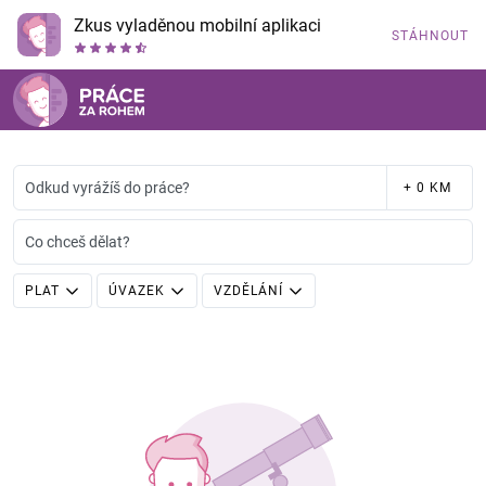
Zkus vyladěnou mobilní aplikaci
STÁHNOUT
Odkud vyrážíš do práce?
+ 0 KM
Co chceš dělat?
PLAT
ÚVAZEK
VZDĚLÁNÍ