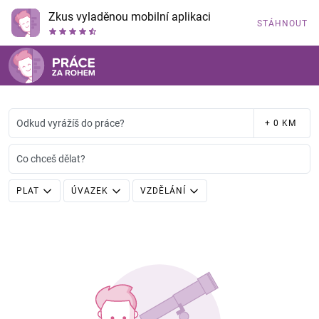
Zkus vyladěnou mobilní aplikaci
STÁHNOUT
Odkud vyrážíš do práce?
+ 0 KM
Co chceš dělat?
PLAT
ÚVAZEK
VZDĚLÁNÍ