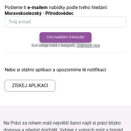
Pošleme ti
e-mailem
nabídky podle tvého hledání:
Moravskoslezský · Přírodovědec
CHCI NABÍDKY E-MAILEM
Své údaje máš v bezpečí.
Zobrazit více
Nebo si stáhni aplikaci a upozorníme tě notifikací
ZÍSKEJ APLIKACI
Na Práci za rohem máš největší šanci najít si práci blízko
domova a přestat dojíždět. Vybírej z volných míst a brigád