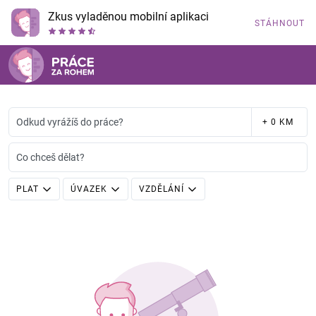
Zkus vyladěnou mobilní aplikaci
STÁHNOUT
Odkud vyrážíš do práce?
+ 0 KM
Co chceš dělat?
PLAT
ÚVAZEK
VZDĚLÁNÍ