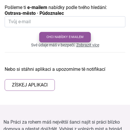
Pošleme ti
e-mailem
nabídky podle tvého hledání:
Ostrava-město · Půdoznalec
CHCI NABÍDKY E-MAILEM
Své údaje máš v bezpečí.
Zobrazit více
Nebo si stáhni aplikaci a upozorníme tě notifikací
ZÍSKEJ APLIKACI
Na Práci za rohem máš největší šanci najít si práci blízko
domova a přestat dojíždět. Vybírej z volných míst a brigád