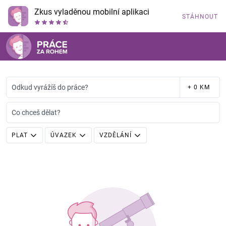
Zkus vyladěnou mobilní aplikaci
STÁHNOUT
Odkud vyrážíš do práce?
+ 0 KM
Co chceš dělat?
PLAT
ÚVAZEK
VZDĚLÁNÍ