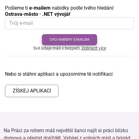
Pošleme ti
e-mailem
nabídky podle tvého hledání:
Ostrava-město · .NET vývojář
CHCI NABÍDKY E-MAILEM
Své údaje máš v bezpečí.
Zobrazit více
Nebo si stáhni aplikaci a upozorníme tě notifikací
ZÍSKEJ APLIKACI
Na Práci za rohem máš největší šanci najít si práci blízko
domova a přestat dojíždět. Vybírej z volných míst a brigád