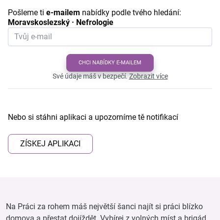
Pošleme ti
e-mailem
nabídky podle tvého hledání:
Moravskoslezský · Nefrologie
CHCI NABÍDKY E-MAILEM
Své údaje máš v bezpečí.
Zobrazit více
Nebo si stáhni aplikaci a upozorníme tě notifikací
ZÍSKEJ APLIKACI
Na Práci za rohem máš největší šanci najít si práci blízko
domova a přestat dojíždět. Vybírej z volných míst a brigád