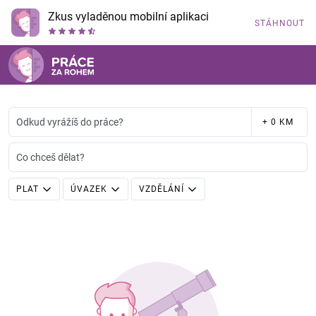
Zkus vyladěnou mobilní aplikaci
STÁHNOUT
Odkud vyrážíš do práce?
+ 0 KM
Co chceš dělat?
PLAT
ÚVAZEK
VZDĚLÁNÍ