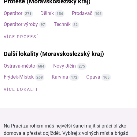
Profese (Moravskoslezský kraj)
Operátor
Dělník
Prodavač
271
154
105
Operátor výroby
Technik
97
82
VÍCE PROFESÍ
Další lokality (Moravskoslezský kraj)
Ostrava-město
Nový Jičín
684
275
Frýdek-Místek
Karviná
Opava
268
172
165
VÍCE LOKALIT
Na Práci za rohem máš největší šanci najít si práci blízko
domova a přestat dojíždět. Vybírej z volných míst a brigád