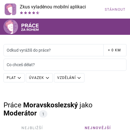
Zkus vyladěnou mobilní aplikaci
STÁHNOUT
Odkud vyrážíš do práce?
+ 0 KM
Co chceš dělat?
PLAT
ÚVAZEK
VZDĚLÁNÍ
Práce
Moravskoslezský
jako
Moderátor
1
NEJBLIŽŠÍ
NEJNOVĚJŠÍ