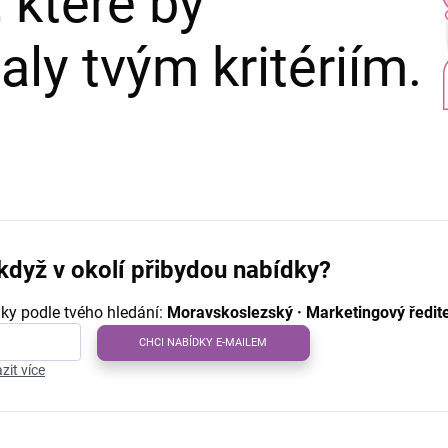
 které by
ly tvým kritériím.
když v okolí přibydou nabídky?
ky podle tvého hledání:
Moravskoslezský · Marketingový ředit
CHCI NABÍDKY E-MAILEM
zit více