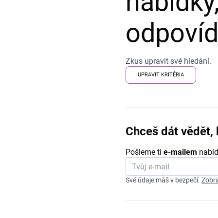
nabídky,
odpovída
Zkus upravit své hledání.
UPRAVIT KRITÉRIA
Chceš dát vědět, 
Pošleme ti
e-mailem
nabíd
Své údaje máš v bezpečí.
Zobra