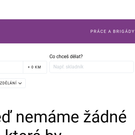
PRÁCE A BRIGÁDY
Co chceš dělat?
+ 0 KM
ZDĚLÁNÍ
teď nemáme žádné