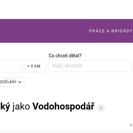
PRÁCE A BRIGÁDY
Co chceš dělat?
+ 0 KM
ZDĚLÁNÍ
cký
jako
Vodohospodář
1
N