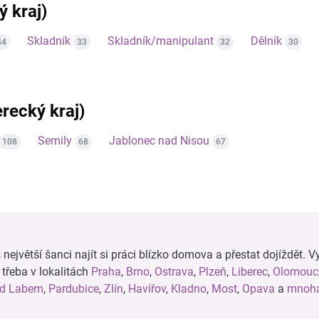
ý kraj)
Skladník
Skladník/manipulant
Dělník
44
33
32
30
erecký kraj)
Semily
Jablonec nad Nisou
108
68
67
ejvětší šanci najít si práci blízko domova a přestat dojíždět. Vy
, třeba v lokalitách
Praha
,
Brno
,
Ostrava
,
Plzeň
,
Liberec
,
Olomouc
ad Labem
,
Pardubice
,
Zlín
,
Havířov
,
Kladno
,
Most
,
Opava
a
mnoha