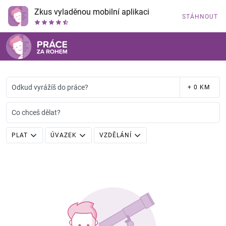
Zkus vyladěnou mobilní aplikaci
STÁHNOUT
Odkud vyrážíš do práce?
+ 0 KM
Co chceš dělat?
PLAT
ÚVAZEK
VZDĚLÁNÍ