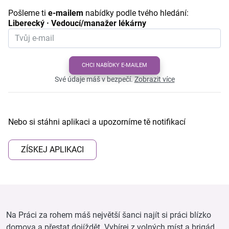
Pošleme ti
e-mailem
nabídky podle tvého hledání:
Liberecký · Vedoucí/manažer lékárny
CHCI NABÍDKY E-MAILEM
Své údaje máš v bezpečí.
Zobrazit více
Nebo si stáhni aplikaci a upozorníme tě notifikací
ZÍSKEJ APLIKACI
Na Práci za rohem máš největší šanci najít si práci blízko
domova a přestat dojíždět. Vybírej z volných míst a brigád