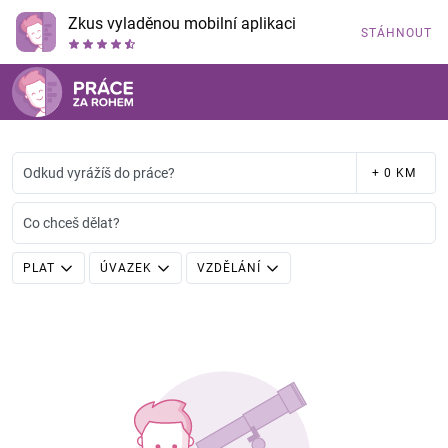
Zkus vyladěnou mobilní aplikaci
STÁHNOUT
Odkud vyrážíš do práce?
+ 0 KM
Co chceš dělat?
PLAT
ÚVAZEK
VZDĚLÁNÍ