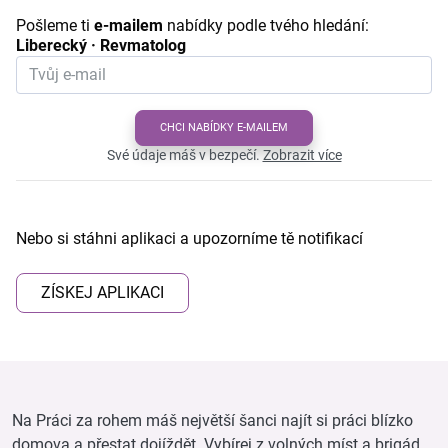
Pošleme ti
e-mailem
nabídky podle tvého hledání:
Liberecký · Revmatolog
CHCI NABÍDKY E-MAILEM
Své údaje máš v bezpečí.
Zobrazit více
Nebo si stáhni aplikaci a upozorníme tě notifikací
ZÍSKEJ APLIKACI
Na Práci za rohem máš největší šanci najít si práci blízko
domova a přestat dojíždět. Vybírej z volných míst a brigád