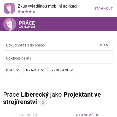
Zkus vyladěnou mobilní aplikaci
STÁHNOUT
Odkud vyrážíš do práce?
+ 0 KM
Co chceš dělat?
PLAT
ÚVAZEK
VZDĚLÁNÍ
Práce
Liberecký
jako
Projektant ve
strojírenství
2
NEJBLIŽŠÍ
NEJNOVĚJŠÍ