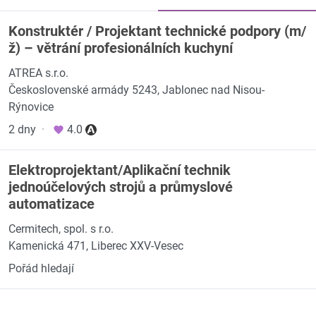
Konstruktér / Projektant technické podpory (m/
ž) – větrání profesionálních kuchyní
ATREA s.r.o.
Československé armády 5243, Jablonec nad Nisou-
Rýnovice
2 dny
·
4.0
Elektroprojektant/Aplikační technik
jednoúčelových strojů a průmyslové
automatizace
Cermitech, spol. s r.o.
Kamenická 471, Liberec XXV-Vesec
Pořád hledají