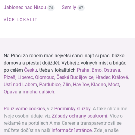
Jablonec nad Nisou
Semily
74
67
VÍCE LOKALIT
Na Práci za rohem máš největší šanci najít si práci blízko
domova a přestat dojíždět. Vybírej z volných míst a brigád
po celém
Česku
, třeba v lokalitách
Praha
,
Brno
,
Ostrava
,
Plzeň
,
Liberec
,
Olomouc
,
České Budějovice
,
Hradec Králové
,
Ústí nad Labem
,
Pardubice
,
Zlín
,
Havířov
,
Kladno
,
Most
,
Opava
a
mnoha dalších
.
Používáme cookies
, viz
Podmínky služby
. A také chráníme
tvoje osobní údaje, viz
Zásady ochrany soukromí
. Více o
reklamě na portálech Alma Career a transparentnosti se
můžete dočíst na naší
Informační stránce
. Zde je naše