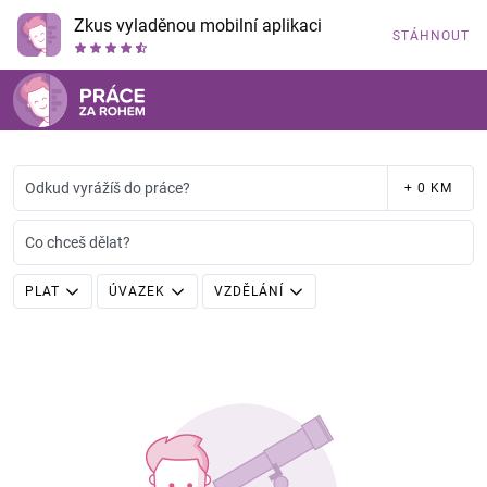
Zkus vyladěnou mobilní aplikaci
STÁHNOUT
Odkud vyrážíš do práce?
+ 0 KM
Co chceš dělat?
PLAT
ÚVAZEK
VZDĚLÁNÍ