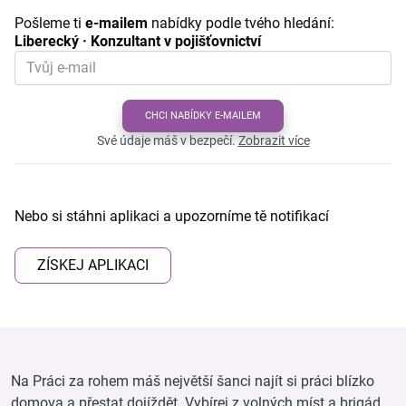
Pošleme ti
e-mailem
nabídky podle tvého hledání:
Liberecký · Konzultant v pojišťovnictví
CHCI NABÍDKY E-MAILEM
Své údaje máš v bezpečí.
Zobrazit více
Nebo si stáhni aplikaci a upozorníme tě notifikací
ZÍSKEJ APLIKACI
Na Práci za rohem máš největší šanci najít si práci blízko
domova a přestat dojíždět. Vybírej z volných míst a brigád