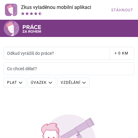
Zkus vyladěnou mobilní aplikaci
STÁHNOUT
Odkud vyrážíš do práce?
+ 0 KM
Co chceš dělat?
PLAT
ÚVAZEK
VZDĚLÁNÍ