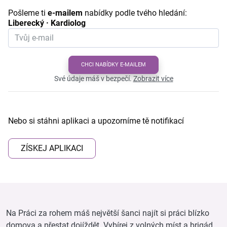
Pošleme ti
e-mailem
nabídky podle tvého hledání:
Liberecký · Kardiolog
CHCI NABÍDKY E-MAILEM
Své údaje máš v bezpečí.
Zobrazit více
Nebo si stáhni aplikaci a upozorníme tě notifikací
ZÍSKEJ APLIKACI
Na Práci za rohem máš největší šanci najít si práci blízko
domova a přestat dojíždět. Vybírej z volných míst a brigád