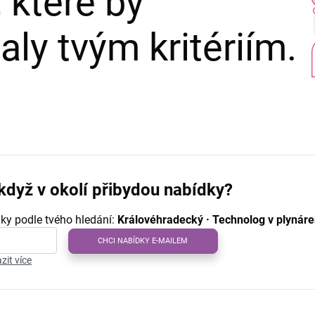
 které by
ly tvým kritériím.
když v okolí přibydou nabídky?
ky podle tvého hledání:
Královéhradecký · Technolog v plynáre
CHCI NABÍDKY E-MAILEM
zit více