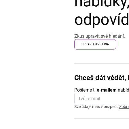
nabídky,
odpovída
Zkus upravit své hledání.
UPRAVIT KRITÉRIA
Chceš dát vědět, 
Pošleme ti
e-mailem
nabíd
Své údaje máš v bezpečí.
Zobra