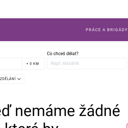
PRÁCE A BRIGÁDY
Co chceš dělat?
+ 0 KM
ZDĚLÁNÍ
teď nemáme žádné