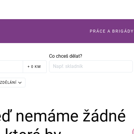
PRÁCE A BRIGÁDY
Co chceš dělat?
+ 0 KM
ZDĚLÁNÍ
teď nemáme žádné