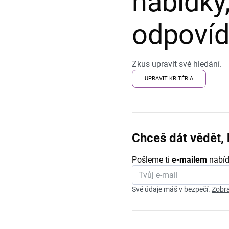
nabídky,
odpovída
Zkus upravit své hledání.
UPRAVIT KRITÉRIA
Chceš dát vědět, 
Pošleme ti
e-mailem
nabíd
Své údaje máš v bezpečí.
Zobra