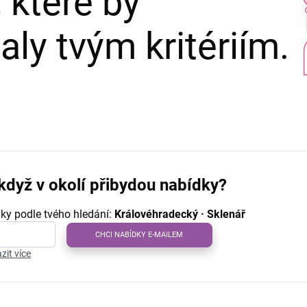
 které by
ly tvým kritériím.
když v okolí přibydou nabídky?
ky podle tvého hledání:
Královéhradecký · Sklenář
CHCI NABÍDKY E-MAILEM
zit více