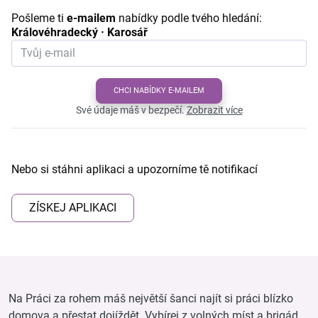
Pošleme ti
e-mailem
nabídky podle tvého hledání:
Královéhradecký · Karosář
CHCI NABÍDKY E-MAILEM
Své údaje máš v bezpečí.
Zobrazit více
Nebo si stáhni aplikaci a upozorníme tě notifikací
ZÍSKEJ APLIKACI
Na Práci za rohem máš největší šanci najít si práci blízko
domova a přestat dojíždět. Vybírej z volných míst a brigád