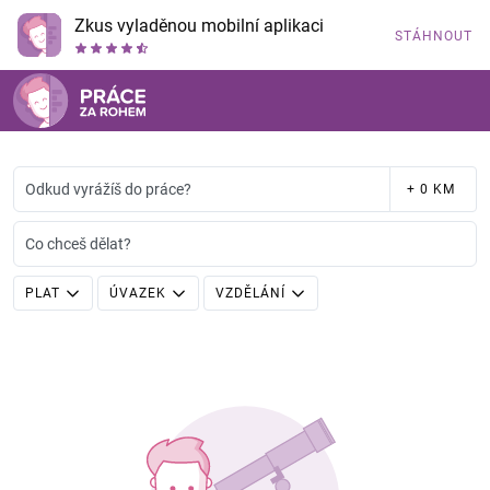
Zkus vyladěnou mobilní aplikaci
STÁHNOUT
Odkud vyrážíš do práce?
+ 0 KM
Co chceš dělat?
PLAT
ÚVAZEK
VZDĚLÁNÍ