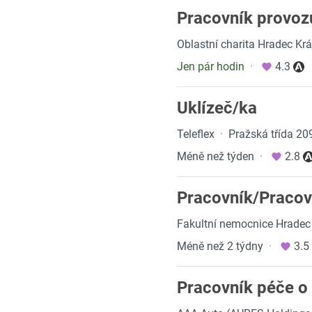
Pracovník provozu
Oblastní charita Hradec Kr
Jen pár hodin
·
4.3
Uklízeč/ka
Teleflex
·
Pražská třída 20
Méně než týden
·
2.8
Pracovník/Pracov
Fakultní nemocnice Hradec
Méně než 2 týdny
·
3.5
Pracovník péče o 