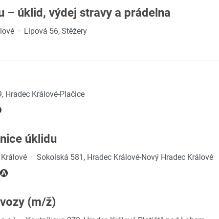
 – úklid, výdej stravy a prádelna
álové
·
Lipová 56, Stěžery
9, Hradec Králové-Plačice
nice úklidu
 Králové
·
Sokolská 581, Hradec Králové-Nový Hradec Králové
vozy (m/ž)