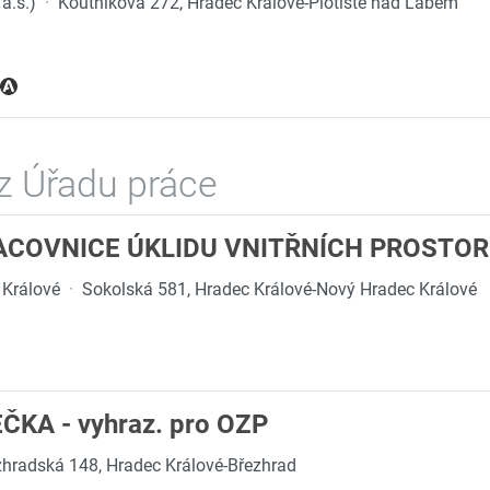
a.s.)
·
Koutníkova 272, Hradec Králové-Plotiště nad Labem
z Úřadu práce
ACOVNICE ÚKLIDU VNITŘNÍCH PROSTOR
 Králové
·
Sokolská 581, Hradec Králové-Nový Hradec Králové
ČKA - vyhraz. pro OZP
zhradská 148, Hradec Králové-Březhrad