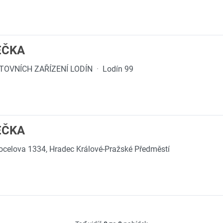
EČKA
TOVNÍCH ZAŘÍZENÍ LODÍN
·
Lodín 99
EČKA
ocelova 1334, Hradec Králové-Pražské Předměstí