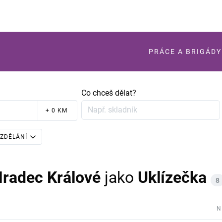
PRÁCE A BRIGÁDY
Co chceš dělat?
+ 0 KM
ZDĚLÁNÍ
Hradec Králové
jako
Uklízečka
8
N