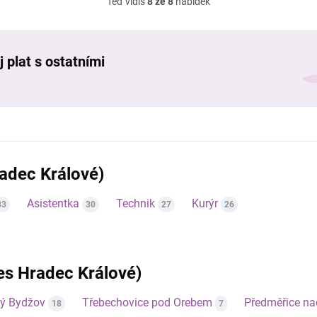
Teď vidíš
8 ze 8
nabídek
 plat s ostatními
adec Králové)
Asistentka
Technik
Kurýr
33
30
27
26
res Hradec Králové)
ý Bydžov
Třebechovice pod Orebem
Předměřice n
18
7