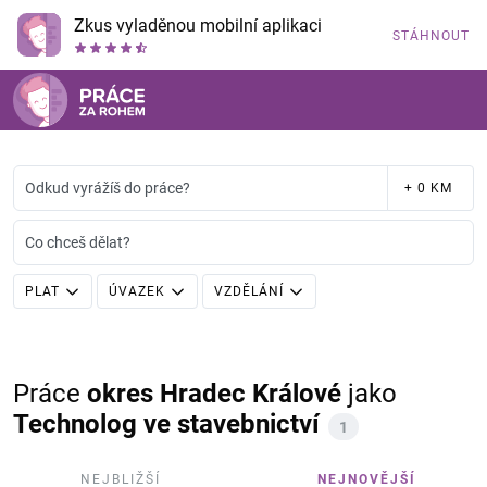
Zkus vyladěnou mobilní aplikaci
STÁHNOUT
Odkud vyrážíš do práce?
+ 0 KM
Co chceš dělat?
PLAT
ÚVAZEK
VZDĚLÁNÍ
Práce
okres Hradec Králové
jako
Technolog ve stavebnictví
1
NEJBLIŽŠÍ
NEJNOVĚJŠÍ