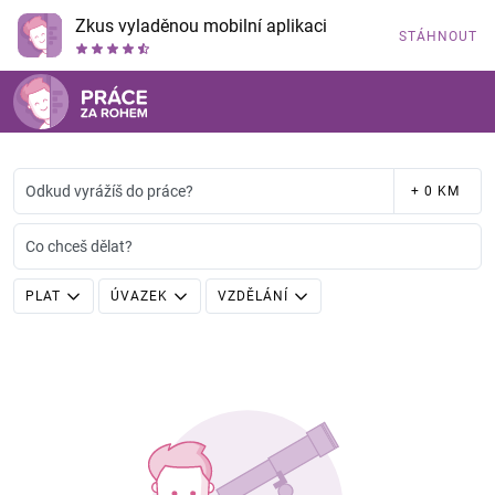
Zkus vyladěnou mobilní aplikaci
STÁHNOUT
Odkud vyrážíš do práce?
+ 0 KM
Co chceš dělat?
PLAT
ÚVAZEK
VZDĚLÁNÍ