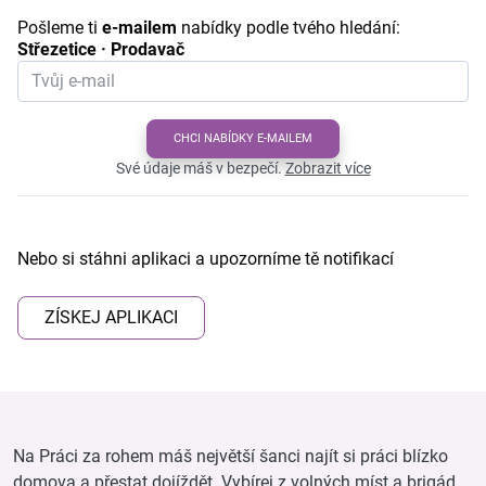
Pošleme ti
e-mailem
nabídky podle tvého hledání:
Střezetice · Prodavač
CHCI NABÍDKY E-MAILEM
Své údaje máš v bezpečí.
Zobrazit více
Nebo si stáhni aplikaci a upozorníme tě notifikací
ZÍSKEJ APLIKACI
Na Práci za rohem máš největší šanci najít si práci blízko
domova a přestat dojíždět. Vybírej z volných míst a brigád